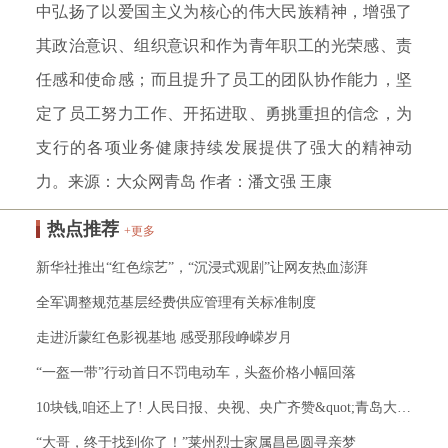
中弘扬了以爱国主义为核心的伟大民族精神，增强了
其政治意识、组织意识和作为青年职工的光荣感、责
任感和使命感；而且提升了员工的团队协作能力，坚
定了员工努力工作、开拓进取、勇挑重担的信念，为
支行的各项业务健康持续发展提供了强大的精神动
力。来源：
大众网青岛 作者：潘文强 王康
热点推荐
+更多
新华社推出“红色综艺”，“沉浸式观剧”让网友热血澎湃
全军调整规范基层经费供应管理有关标准制度
走进沂蒙红色影视基地 感受那段峥嵘岁月
“一盔一带”行动首日不罚电动车，头盔价格小幅回落
10块钱,咱还上了! 人民日报、央视、央广齐赞&quot;青岛大叔&quot;！
“大哥，终于找到你了！”莱州烈士家属昌邑圆寻亲梦