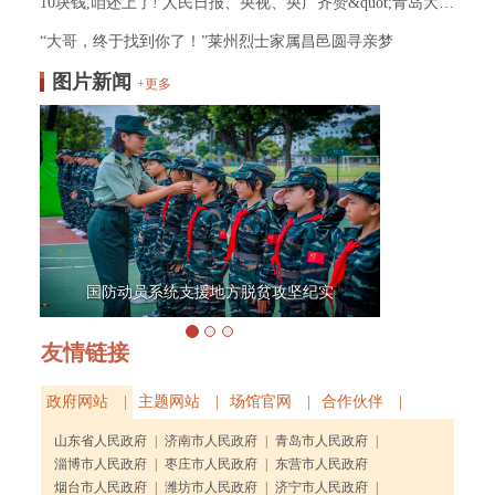
10块钱,咱还上了! 人民日报、央视、央广齐赞&quot;青岛大叔&quot;！
“大哥，终于找到你了！”莱州烈士家属昌邑圆寻亲梦
图片新闻
+更多
亢慕义斋图书：回
国防动员系统支援地方脱贫攻坚纪实
从T
友情链接
政府网站 |
主题网站 |
场馆官网 |
合作伙伴 |
山东省人民政府
|
济南市人民政府
|
青岛市人民政府
|
淄博市人民政府
|
枣庄市人民政府
|
东营市人民政府
烟台市人民政府
|
潍坊市人民政府
|
济宁市人民政府
|