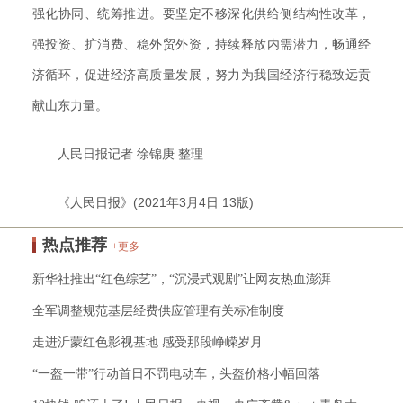
强化协同、统筹推进。要坚定不移深化供给侧结构性改革，
强投资、扩消费、稳外贸外资，持续释放内需潜力，畅通经
济循环，促进经济高质量发展，努力为我国经济行稳致远贡
献山东力量。
人民日报记者 徐锦庚 整理
《人民日报》(2021年3月4日 13版)
热点推荐
+更多
新华社推出“红色综艺”，“沉浸式观剧”让网友热血澎湃
全军调整规范基层经费供应管理有关标准制度
走进沂蒙红色影视基地 感受那段峥嵘岁月
“一盔一带”行动首日不罚电动车，头盔价格小幅回落