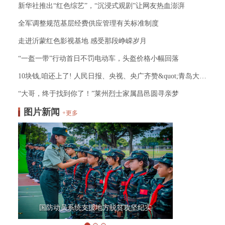
新华社推出“红色综艺”，“沉浸式观剧”让网友热血澎湃
全军调整规范基层经费供应管理有关标准制度
走进沂蒙红色影视基地 感受那段峥嵘岁月
“一盔一带”行动首日不罚电动车，头盔价格小幅回落
10块钱,咱还上了! 人民日报、央视、央广齐赞&quot;青岛大叔&quot;！
“大哥，终于找到你了！”莱州烈士家属昌邑圆寻亲梦
图片新闻
+更多
国防动员系统支援地方脱贫攻坚纪实