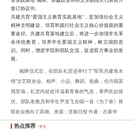
育实践基地”揭牌。徐鑫政委和孙文永副院长代表双方
签订协议书。
共建共育“爱国主义教育实践基地”，是加强社会主义
精神文明建设、培育和践行社会主义核心价值观的重
要途径。共建共育基地建立后，将进一步加强学生革
命传统教育，培养学生爱国主义精神，树立国防意
识。同时，增进学院和部队交流，促进双方事业的发
展。
揭牌仪式后，在部队礼堂还举行了“军民共建鱼水
情”文艺联欢会。相声、小品、舞蹈、歌曲，你方唱罢
我登场，礼堂内处处洋溢着青春的气息，掌声此起彼
伏。部队老教员和学生尹龙飞合唱一首《为了谁》将
联欢会推向了高潮。来源：济南日报 作者：
吕新华
热点推荐
+更多