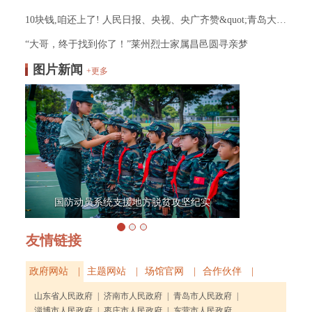
10块钱,咱还上了! 人民日报、央视、央广齐赞&quot;青岛大叔&quot;！
“大哥，终于找到你了！”莱州烈士家属昌邑圆寻亲梦
图片新闻
+更多
国防动员系统支援地方脱贫攻坚纪实
友情链接
政府网站 |
主题网站 |
场馆官网 |
合作伙伴 |
山东省人民政府
|
济南市人民政府
|
青岛市人民政府
|
淄博市人民政府
|
枣庄市人民政府
|
东营市人民政府