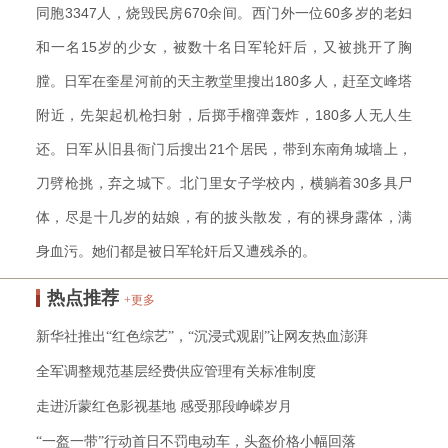
同胞3347人，烧毁民房670余间。西门外一位60多岁的老妇
和一名15岁的少女，被数十名日军轮奸后，又被挑开了胸
膛。日军在奎星河前的天主教堂里搜出180多人，赶至文峰塔
附近，先架起机枪扫射，后掷手榴弹轰炸，180多人无人生
还。日军从旧县衙门后搜出21个居民，带到东南角城墙上，
刀劈枪挑，弃之城下。北门里女子学校内，横躺着30多具尸
体，尽是十几岁的姑娘，有的披头散发，有的裸身露体，满
身血污。她们都是被日军轮奸后又遭残杀的。
热点推荐
+更多
新华社推出“红色综艺”，“沉浸式观剧”让网友热血澎湃
全军调整规范基层经费供应管理有关标准制度
走进沂蒙红色影视基地 感受那段峥嵘岁月
“一盔一带”行动首日不罚电动车，头盔价格小幅回落