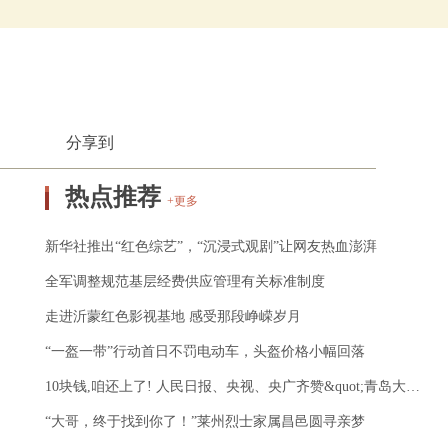
分享到
热点推荐
+更多
新华社推出“红色综艺”，“沉浸式观剧”让网友热血澎湃
全军调整规范基层经费供应管理有关标准制度
走进沂蒙红色影视基地 感受那段峥嵘岁月
“一盔一带”行动首日不罚电动车，头盔价格小幅回落
10块钱,咱还上了! 人民日报、央视、央广齐赞&quot;青岛大叔&quot;！
“大哥，终于找到你了！”莱州烈士家属昌邑圆寻亲梦