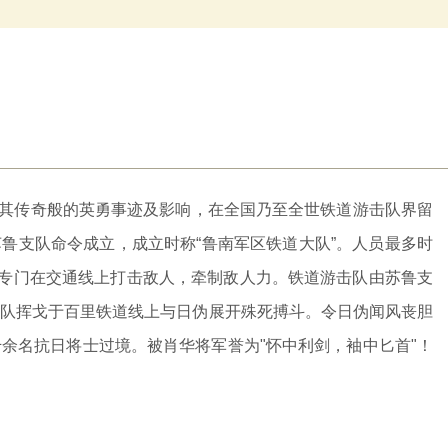
其传奇般的英勇事迹及影响，在全国乃至全世铁道游击队界留
苏鲁支队命令成立，成立时称“鲁南军区铁道大队”。人员最多时
们专门在交通线上打击敌人，牵制敌人力。铁道游击队由苏鲁支
队挥戈于百里铁道线上与日伪展开殊死搏斗。令日伪闻风丧胆
余名抗日将士过境。被肖华将军誉为"怀中利剑，袖中匕首"！