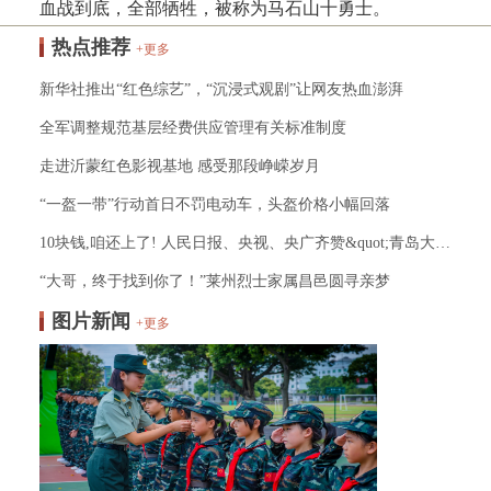
血战到底，全部牺牲，被称为马石山十勇士。
热点推荐
+更多
新华社推出“红色综艺”，“沉浸式观剧”让网友热血澎湃
全军调整规范基层经费供应管理有关标准制度
走进沂蒙红色影视基地 感受那段峥嵘岁月
“一盔一带”行动首日不罚电动车，头盔价格小幅回落
10块钱,咱还上了! 人民日报、央视、央广齐赞&quot;青岛大叔&quot;！
“大哥，终于找到你了！”莱州烈士家属昌邑圆寻亲梦
图片新闻
+更多