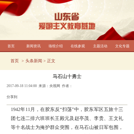
首页
新闻资讯
场馆介绍
在线参观
主题活动
文化专题
首页
头条新闻
> 正文
马石山十勇士
2017-09-18 11:04:00 来源：央视网 作者：
分享到
1942
年
11
月，在胶东反“扫荡”中，胶东军区五旅十三
团七连二排六班班长王殿元及赵亭茂、李贵、王文礼
等十名战士为掩护群众突围，在马石山被日军包围，