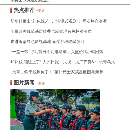
中共山东党组织毅然...
热点推荐
+更多
新华社推出“红色综艺”，“沉浸式观剧”让网友热血澎湃
全军调整规范基层经费供应管理有关标准制度
走进沂蒙红色影视基地 感受那段峥嵘岁月
“一盔一带”行动首日不罚电动车，头盔价格小幅回落
10块钱,咱还上了! 人民日报、央视、央广齐赞&quot;青岛大叔&quot;！
“大哥，终于找到你了！”莱州烈士家属昌邑圆寻亲梦
图片新闻
+更多