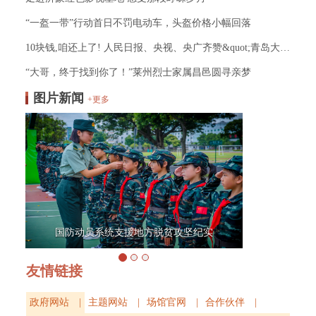
“一盔一带”行动首日不罚电动车，头盔价格小幅回落
10块钱,咱还上了! 人民日报、央视、央广齐赞&quot;青岛大叔&quot;！
“大哥，终于找到你了！”莱州烈士家属昌邑圆寻亲梦
图片新闻
+更多
国防动员系统支援地方脱贫攻坚纪实
友情链接
政府网站 |
主题网站 |
场馆官网 |
合作伙伴 |