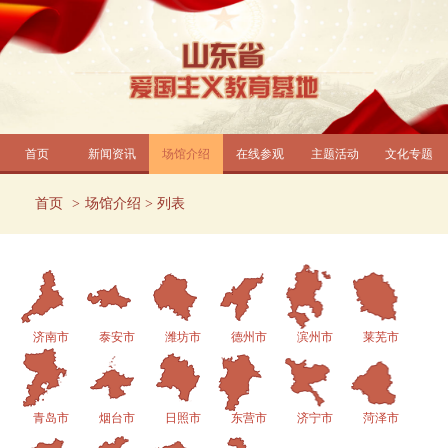
首页
新闻资讯
场馆介绍
在线参观
主题活动
文化专题
首页
场馆介绍
> 列表
济南市
泰安市
潍坊市
德州市
滨州市
莱芜市
青岛市
烟台市
日照市
东营市
济宁市
菏泽市