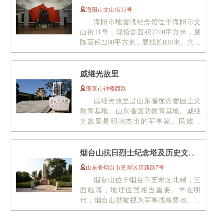
海阳市文山街11号
海阳市地雷战纪念馆位于海阳市文
山街11号，现馆舍面积2700平方米，展
陈面积2200平方米，展线长830米。共展
出文物500余件，照片300余幅，辅...
戚继光故里
蓬莱市钟楼西路
戚继光故里是山东省优秀爱国主义
教育基地、山东省国防教育基地。戚继
光故里是明朝杰出的军事家、民族英
雄、将帅诗人戚继光的故居，它坐落
于...
烟台山抗日烈士纪念塔及历史文物遗址
山东省烟台市芝罘区历新路7号
烟台山位于烟台市芝罘区北端，三
面临海，地理位置相当重要。早在明
代，烟台山就被视为军事战略要地。明
洪武三十一年(1398年)，为防倭寇侵扰...