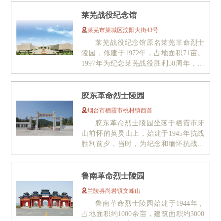
莱芜战役纪念馆
莱芜市莱城区汶阳大街43号
莱芜战役纪念馆原名莱芜革命烈士
陵园，修建于1972年，占地面积71亩。
1997年为纪念莱芜战役胜利50周年，莱
芜市委市政府投资1800万元，修...
胶东革命烈士陵园
烟台市栖霞市桃村镇西首
胶东革命烈士陵园坐落于栖霞市牙
山前怀的英灵山上，始建于1945年抗战
胜利前夕，当时，为纪念和缅怀抗战中
牺牲在胶东的革命先烈，在胶东区党...
鲁南革命烈士陵园
兰陵县尚岩镇文峰山
鲁南革命烈士陵园始建于1944年，
占地面积约1000余亩，建筑面积约3000