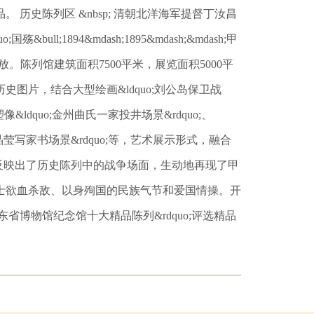
历史陈列区 &nbsp; 清朝北洋海军提督丁汝昌
l;1894&mdash;1895&mdash;&mdash;甲
开放。陈列馆建筑面积7500平米，展览面积5000平
史图片，结合大型绘画&ldquo;刘公岛保卫战
实塑像&ldquo;金州曲氏一家投井场景&rdquo;、
o;陈晶莹写家书场景&rdquo;等，艺术展示形式，融合
等，准确反映出了历史陈列中的战争场面，生动地再现了甲
士欲血杀敌、以身殉国的民族气节和爱国情操。开
东省博物馆纪念馆十大精品陈列&rdquo;评选精品