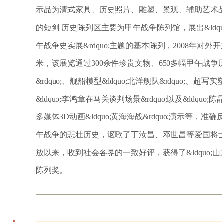
示品为清式家具、历史照片、雕塑、景观、辅助艺术品。 
的短剑 历史陈列区主要为甲午战争陈列馆，展出&ldquo;国殇&bul
午战争史实展&rdquo;主题的基本陈列，2008年对外
米，该展览通过300余件珍贵文物、650多幅甲午战争历
&rdquo;、舰船模型&ldquo;北洋舰队&rdquo;、超写
&ldquo;李鸿章在马关谈判场景&rdquo;以及&ldqu
多媒体3D动画&ldquo;黄海海战&rdquo;演示
午战争的悲壮历史，讴歌了丁汝昌、邓世昌等爱国将
放以来，收到社会各界的一致好评，获得了&ldquo;山
陈列奖。