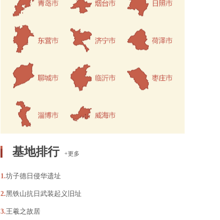
基地排行
+更多
1.
坊子德日侵华遗址
2.
黑铁山抗日武装起义旧址
3.
王羲之故居