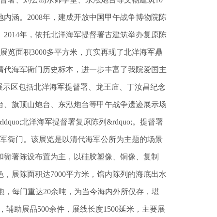
内涵。2008年，建成开放中国甲午战争博物院陈
米。2014年，依托北洋海军提督署古建筑举办复原陈
 展览面积3000多平方米，真实再现了北洋海军鼎
清代海军衙门历史标本，进一步丰富了我院爱国主
 遗址展示区包括北洋海军提督署、龙王庙、丁汝昌纪念
台、旗顶山炮台、东泓炮台等甲午战争遗迹展示场
quo;北洋海军提督署复原陈列&rdquo;。提督署
代海军衙门。该展览是以清代海军公所为主题的场景
和衙署陈设布置为主，以硅胶塑像、铜像、复制
，展陈面积达7000平方米，馆内陈列的海底出水
伯前双主炮，每门重达20余吨，为当今海内外所仅存，堪
0余件，辅助展品500余件，展线长度1500延米，主要展