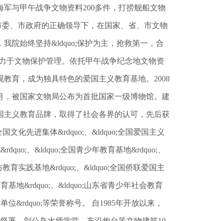
海军与甲午战争文物资料200多件，打捞舰船文物
海市委、市政府的正确领导下，在国家、省、市文物
院始终坚持&ldquo;保护为主，抢救第一，合
，致力于文物保护管理。依托甲午战争纪念地文物资
教育，成为独具特色的爱国主义教育基地。2008
月，被国家文物局公布为首批国家一级博物馆。建
国主义教育品牌，取得了社会各界的认可，先后获
;全国文化先进集体&rdquo;、&ldquo;全国爱国主义
dquo;、&ldquo;全国青少年教育基地&rdquo;、
国防教育实践基地&rdquo;、&ldquo;全国侨联爱国主
育基地&rdquo;、&ldquo;山东省青少年社会教育
进单位&rdquo;等荣誉称号。 自1985年开放以来，
督署、刘公岛水师学堂、东泓炮台等文物建筑10