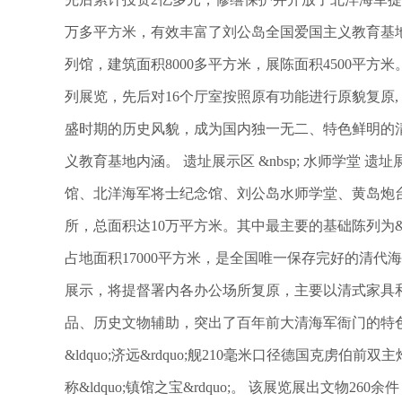
万多平方米，有效丰富了刘公岛全国爱国主义教育基地
列馆，建筑面积8000多平方米，展陈面积4500平方
列展览，先后对16个厅室按照原有功能进行原貌复原,
盛时期的历史风貌，成为国内独一无二、特色鲜明的
义教育基地内涵。 遗址展示区 &nbsp; 水师学堂
馆、北洋海军将士纪念馆、刘公岛水师学堂、黄岛炮
所，总面积达10万平方米。其中最主要的基础陈列为&ld
占地面积17000平方米，是全国唯一保存完好的清
展示，将提督署内各办公场所复原，主要以清式家具
品、历史文物辅助，突出了百年前大清海军衙门的特色
&ldquo;济远&rdquo;舰210毫米口径德国克虏
称&ldquo;镇馆之宝&rdquo;。 该展览展出文物26