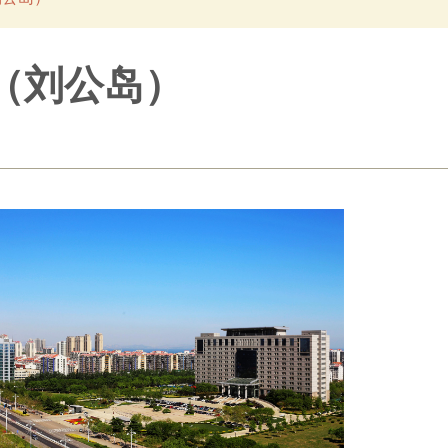
（刘公岛）